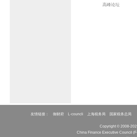
高峰论坛
友情链接：
御财府
L-councli
上海税务局
国家税务总局
Copyright © 2
China Finance Executive 