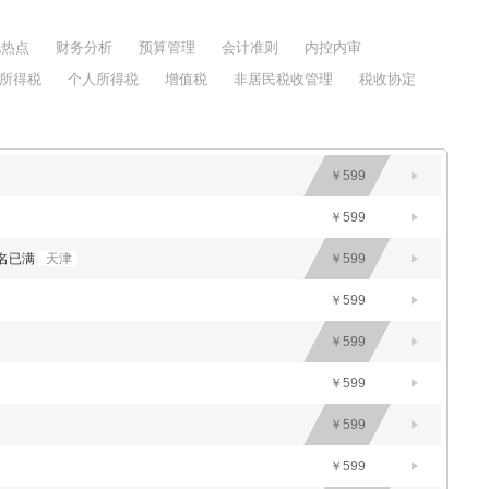
他热点
财务分析
预算管理
会计准则
内控内审
所得税
个人所得税
增值税
非居民税收管理
税收协定
￥599
￥599
报名已满
天津
￥599
￥599
￥599
￥599
￥599
￥599