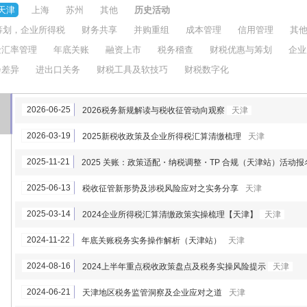
天津
上海
苏州
其他
历史活动
筹划，企业所得税
财务共享
并购重组
成本管理
信用管理
其
金汇率管理
年底关账
融资上市
税务稽查
财税优惠与筹划
企业
会差异
进出口关务
财税工具及软技巧
财税数字化
2026-06-25
2026税务新规解读与税收征管动向观察
天津
2026-03-19
2025新税收政策及企业所得税汇算清缴梳理
天津
2025-11-21
2025 关账：政策适配・纳税调整・TP 合规（天津站）活动
2025-06-13
税收征管新形势及涉税风险应对之实务分享
天津
2025-03-14
2024企业所得税汇算清缴政策实操梳理【天津】
天津
2024-11-22
年底关账税务实务操作解析（天津站）
天津
2024-08-16
2024上半年重点税收政策盘点及税务实操风险提示
天津
2024-06-21
天津地区税务监管洞察及企业应对之道
天津